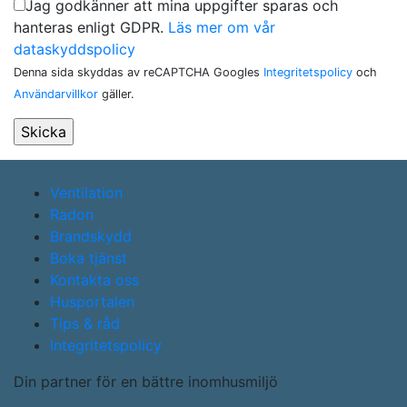
Jag godkänner att mina uppgifter sparas och
hanteras enligt GDPR.
Läs mer om vår
dataskyddspolicy
Denna sida skyddas av reCAPTCHA Googles
Integritetspolicy
och
Användarvillkor
gäller.
Ventilation
Radon
Brandskydd
Boka tjänst
Kontakta oss
Husportalen
Tips & råd
Integritetspolicy
Din partner för en bättre inomhusmiljö