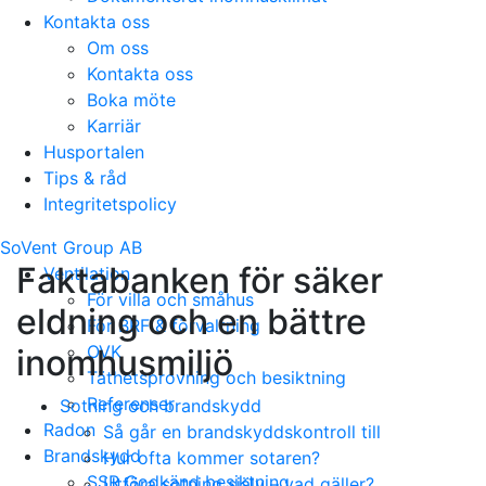
Kontakta oss
Om oss
Kontakta oss
Boka möte
Karriär
Husportalen
Tips & råd
Integritetspolicy
SoVent Group AB
Faktabanken för säker
Ventilation
För villa och småhus
eldning och en bättre
För BRF & förvaltning
OVK
inomhusmiljö
Täthetsprovning och besiktning
Referenser
Sotning och brandskydd
Radon
Så går en brandskyddskontroll till
Brandskydd
Hur ofta kommer sotaren?
SSR Godkänd besiktning
Utföra sotning själv – vad gäller?