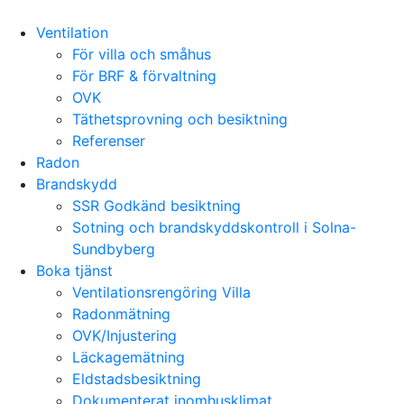
Ventilation
För villa och småhus
För BRF & förvaltning
OVK
Täthetsprovning och besiktning
Referenser
Radon
Brandskydd
SSR Godkänd besiktning
Sotning och brandskyddskontroll i Solna-
Sundbyberg
Boka tjänst
Ventilationsrengöring Villa
Radonmätning
OVK/Injustering
Läckagemätning
Eldstadsbesiktning
Dokumenterat inomhusklimat