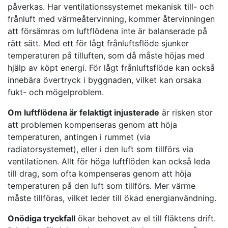
påverkas. Har ventilationssystemet mekanisk till- och
frånluft med värmeåtervinning, kommer återvinningen
att försämras om luftflödena inte är balanserade på
rätt sätt. Med ett för lågt frånluftsflöde sjunker
temperaturen på tilluften, som då måste höjas med
hjälp av köpt energi. För lågt frånluftsflöde kan också
innebära övertryck i byggnaden, vilket kan orsaka
fukt- och mögelproblem.
Om luftflödena är felaktigt injusterade
är risken stor
att problemen kompenseras genom att höja
temperaturen, antingen i rummet (via
radiatorsystemet), eller i den luft som tillförs via
ventilationen. Allt för höga luftflöden kan också leda
till drag, som ofta kompenseras genom att höja
temperaturen på den luft som tillförs. Mer värme
måste tillföras, vilket leder till ökad energianvändning.
Onödiga tryckfall
ökar behovet av el till fläktens drift.