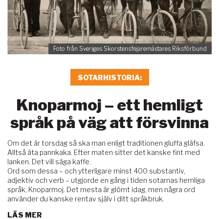
Foto från Sveriges Skorstensfejaremästares Riksförbund
SOTARHISTORIA
Knoparmoj – ett hemligt
språk på väg att försvinna
Om det är torsdag så ska man enligt traditionen gluffa gläfsa.
Alltså äta pannkaka. Efter maten sitter det kanske fint med
lanken. Det vill säga kaffe.
Ord som dessa – och ytterligare minst 400 substantiv,
adjektiv och verb – utgjorde en gång i tiden sotarnas hemliga
språk, Knoparmoj. Det mesta är glömt idag, men några ord
använder du kanske rentav själv i ditt språkbruk.
LÄS MER