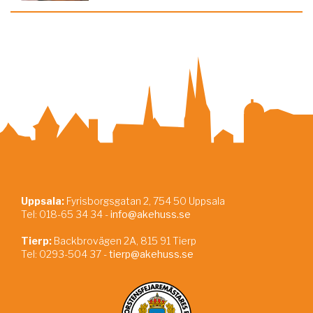
Uppsala:
Fyrisborgsgatan 2, 754 50 Uppsala
Tel: 018-65 34 34 -
info@akehuss.se
Tierp:
Backbrovägen 2A, 815 91 Tierp
Tel: 0293-504 37 -
tierp@akehuss.se