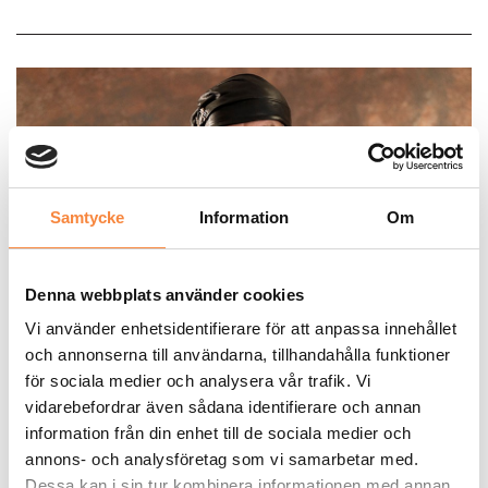
Samtycke
Information
Om
Denna webbplats använder cookies
Vi använder enhetsidentifierare för att anpassa innehållet
och annonserna till användarna, tillhandahålla funktioner
SOTARHISTORIA
för sociala medier och analysera vår trafik. Vi
vidarebefordrar även sådana identifierare och annan
Skoj med Knoparmoj – ett
information från din enhet till de sociala medier och
annons- och analysföretag som vi samarbetar med.
axplock ur en historisk
Dessa kan i sin tur kombinera informationen med annan