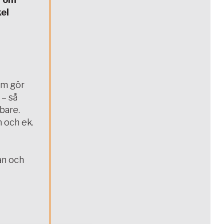
kel
som gör
 – så
bare.
 och ek.
an och