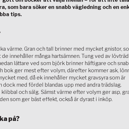
ndra, som bara söker en snabb vägledning och en en
bba tips.
?
olika värme. Gran och tall brinner med mycket gnistor, 
tt de innehåller många hartsämnen. Tung ved av lövträd
edan lättare ved som björk brinner häftigare och snab
h bok ger mest efter volym, därefter kommer ask, lönn
mycket med, då ek innehåller mycket gravsyra som är
n dock med fördel blandas upp med andra trädslag.
, klibbal och sälg. Sämst värme efter volym ger asp, gr
 den som ger bäst effekt, också är dyrast i inköp.
nka på?