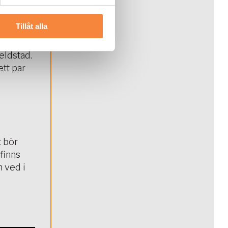
Tillåt alla
ed som
eldstad.
tt par
t bör
finns
m ved i