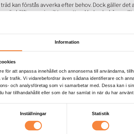
 träd kan förstås avverka efter behov. Dock gäller det a
mer än hälften av sin vikt av vatten. Veden behöver allt
n det är dags för vägen till brasan. Barken fungerar som
ärför torkar veden bäst om den klyvs. Att elda med allt
g förbränning och därmed dålig värme. Att elda med fukt
tna som tjära och sot i skorstenen. Om du har eldat myc
Information
ns skick bör du
boka en eldstadsbesiktning
för att säke
thalt för ved ligger på cirka 15-20 procent. Då brinner 
cookies
e för att anpassa innehållet och annonserna till användarna, tillh
vår trafik. Vi vidarebefordrar även sådana identifierare och anna
t krafs kan man väl elda – eller?
nnons- och analysföretag som vi samarbetar med. Dessa kan i sin
har tillhandahållit eller som de har samlat in när du har använt 
än ved i din eldstad. Målat, limmat eller impregnerat vi
ller giftiga ämnen som frigörs. Att elda med hushållsso
Inställningar
Statistik
äpper ut skadliga ämnen rakt ut i luften. Det sätter ige
judet enligt lag.