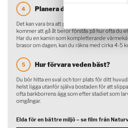
Planera din förbrukning
4
Det kan vara bra att på förhand planera vilke
kommer att gå åt beror förstås på hur ofta du el
Har du en kamin som kompletterande värmekälla 
brasor om dagen, kan du räkna med cirka 4-5 k
Hur förvara veden bäst?
5
Du bör hitta en sval och torr plats för ditt huv
helst ligga utanför själva bostaden för att sli
ofta barkborrens ägg som efter stadiet som larv
omgångar.
Elda för en bättre miljö – se film från Natur