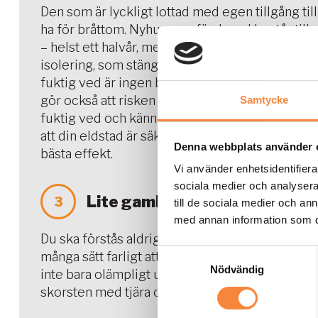
Den som är lyckligt lottad med egen tillgång till
ha för bråttom. Nyhuggen, färsk ved består till 
– helst ett halvår, men gärna två säsonger, inna
isolering, som stänger inne fukten i stammen. D
fuktig ved är ingen bra idé. Det leder till dåli
gör också att risken ökar för att röken ska fas
Samtycke
fuktig ved och känner dig osäker på rökkanale
att din eldstad är säker att använda. En bra fuk
Denna webbplats använder 
bästa effekt.
Vi använder enhetsidentifierar
sociala medier och analysera 
Lite gamla möbeldelar och anna
3
till de sociala medier och a
med annan information som du 
Du ska förstås aldrig stoppa in någonting annat 
Samtyckesval
många sätt farligt att elda, eftersom det innehå
Nödvändig
inte bara olämpligt ur miljöhänseende, då det sl
skorsten med tjära och sot och är dessutom förb