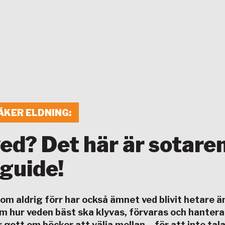
ÄKER ELDNING
ed? Det här är sotare
guide!
om aldrig förr har också ämnet ved blivit hetare ä
 hur veden bäst ska klyvas, förvaras och hantera
 gott om böcker att välja mellan – för att inte tal