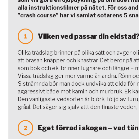
alla instruktionsfilmer på nätet. För oss a
”crash course” har vi samlat sotarens 5 sna
Vilken ved passar din eldstad
1
Olika trädslag brinner på olika sätt och avger 
att brasan knäpper och knastrar. Det beror på a
som bok och ek, brinner lugnare och längre – m
Vissa trädslag ger mer värme än andra. Rönn oc
Sistnämnda bör man dock undvika att elda för 
aggressivt både mot kamin och murbruk. Ek ka
Den vanligaste vedsorten är björk, följd av furu
gråal. Det säger sig själv attt den finaste veden,
Eget förråd i skogen – vad tä
2