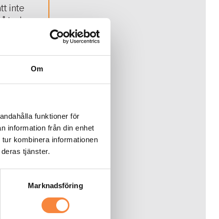
tt inte
så torka
 en
 för
ig ved
ker med
Om
rställa
den med
andahålla funktioner för
n information från din enhet
 tur kombinera informationen
deras tjänster.
rke är på
por är
Marknadsföring
n din