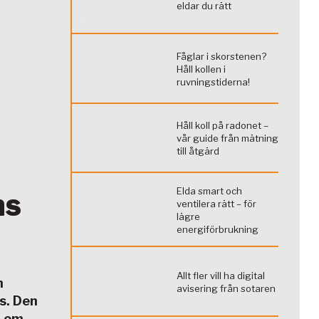
eldar du rätt
Fåglar i skorstenen?
Håll kollen i
ruvningstiderna!
Håll koll på radonet –
vår guide från mätning
till åtgärd
Elda smart och
ns
ventilera rätt – för
lägre
energiförbrukning
Allt fler vill ha digital
n
avisering från sotaren
s. Den
a om