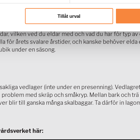
Tillåt urval
n förbrukning du kommer att göra av med. Hur mycket v
dar, vilken ved du eldar med och vad du har för typ av 
för årets svalare årstider, och kanske behöver elda e
ubik under en säsong.
udsakliga vedlager (inte under en presenning). Vedlagre
ppa problem med skräp och småkryp. Mellan bark och trä 
er blir till ganska många skalbaggar. Ta därför in lago
vårdsverket här: