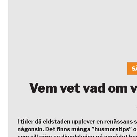
S
Vem vet vad om v
I tider då eldstaden upplever en renässans s
någonsin. Det finns många ”husmorstips” om
som vill göra en djupdykning på området har