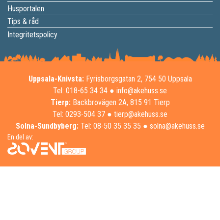
Husportalen
Tips & råd
Integritetspolicy
Uppsala-Knivsta:
Fyrisborgsgatan 2, 754 50 Uppsala
Tel: 018-65 34 34
●
info@akehuss.se
Tierp:
Backbrovägen 2A, 815 91 Tierp
Tel: 0293-504 37
●
tierp@akehuss.se
Solna-Sundbyberg:
Tel: 08-50 35 35 35
●
solna@akehuss.se
En del av: