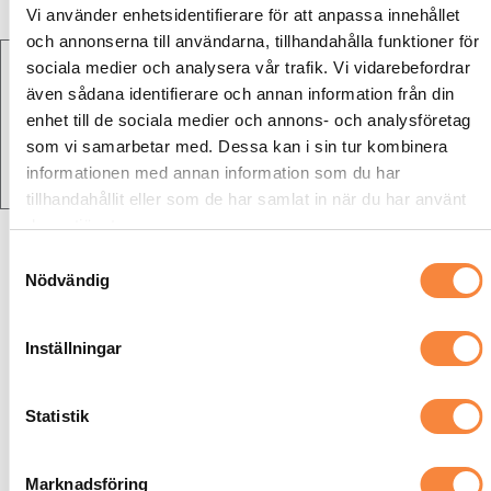
Vi använder enhetsidentifierare för att anpassa innehållet
och annonserna till användarna, tillhandahålla funktioner för
sociala medier och analysera vår trafik. Vi vidarebefordrar
även sådana identifierare och annan information från din
enhet till de sociala medier och annons- och analysföretag
som vi samarbetar med. Dessa kan i sin tur kombinera
informationen med annan information som du har
tillhandahållit eller som de har samlat in när du har använt
deras tjänster.
SOLNA-SUNDBYBERG:
Samtyckesval
Nödvändig
Tel: 08-50 35 35 35
●
solna@akehuss.se
Inställningar
Statistik
Prata med vår kundtjänst
Du når oss på 018-65 34 34 helgfria vardagar mellan 08.00–15.00
Marknadsföring
(lunch 11.00-12.00).