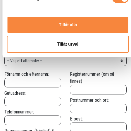
Tillåt alla
Tillåt urval
Mitt ärende gäller
Förnamn och efternamn:
Registernummer (om så
finnes)
Gatuadress:
Postnummer och ort:
Telefonnummer:
E-post:
Personnummer: (frivilligt) *