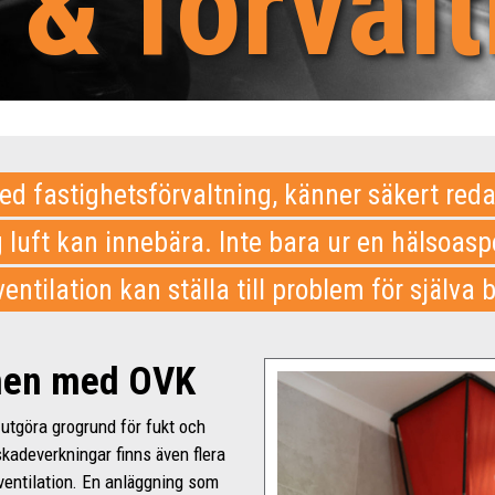
 & förvalt
d fastighetsförvaltning, känner säkert reda
luft kan innebära. Inte bara ur en hälsoasp
ventilation kan ställa till problem för själva
men med OVK
utgöra grogrund för fukt och
skadeverkningar finns även flera
 ventilation. En anläggning som