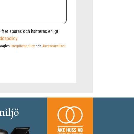
fter sparas och hanteras enligt
ddspolicy
oogles
Integritetspolicy
och
Användarvillkor
miljö