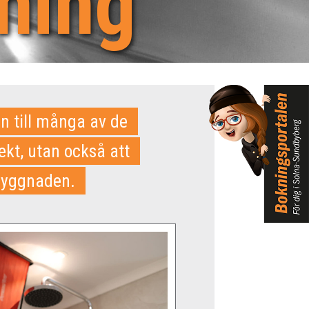
ning
n till många av de
ekt, utan också att
 byggnaden.