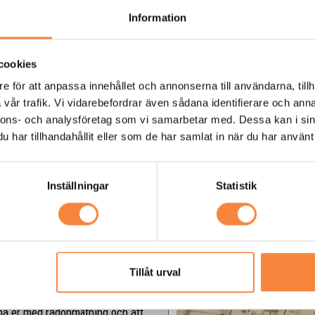
den senaste tekniken och utrust
Information
åstadkomma rejäla resultat – ut
Kontakta oss för ett skräddarsyt
cookies
e för att anpassa innehållet och annonserna till användarna, tillh
Kontakta vårt team
vår trafik. Vi vidarebefordrar även sådana identifierare och anna
nnons- och analysföretag som vi samarbetar med. Dessa kan i sin
har tillhandahållit eller som de har samlat in när du har använt 
 en
ning?
Inställningar
Statistik
lsemöte! Det kostar inget, och på
i allmänhet. Framför allt kan vi
med oss kan innebära – för just
ma med handgripliga råd samt
Tillåt urval
an optimeras för bästa miljö,
ster kring OVK, injustering och
lpa er med radonmätning och att