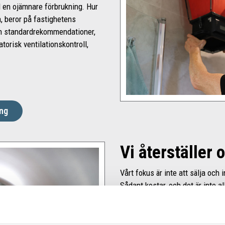
ill en ojämnare förbrukning. Hur
a, beror på fastighetens
och standardrekommendationer,
torisk ventilationskontroll,
ing
Vi återställer 
Vårt fokus är inte att sälja och 
Sådant kostar, och det är inte a
för att skapa en bättre inomhusm
nära det är möjligt – kunna åter
gällde när den var ny. Genom må