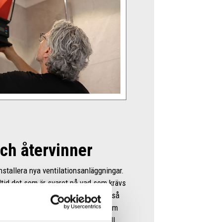
och återvinner
installera nya ventilationsanläggningar.
lltid det som är svaret på vad som krävs
iljö. Vårt uppdrag är istället att – så
ställa anläggningen till det skick som
ngårig branschvana och tillgång till