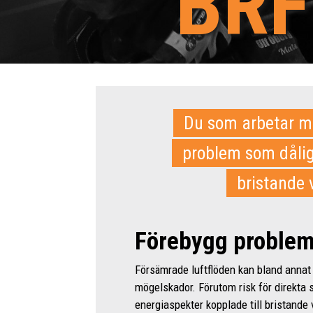
BRF
Du som arbetar me
problem som dålig 
bristande 
Förebygg proble
Försämrade luftflöden kan bland annat 
mögelskador. Förutom risk för direkta 
energiaspekter kopplade till bristande