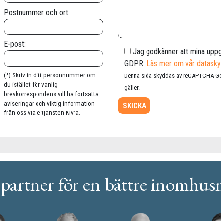
Postnummer och ort:
E-post:
Jag godkänner att mina uppgi
GDPR.
Läs mer om vår datasky
(*) Skriv in ditt personnummer om
Denna sida skyddas av reCAPTCHA G
du istället för vanlig
gäller.
brevkorrespondens vill ha fortsatta
aviseringar och viktig information
från oss via e-tjänsten Kivra.
partner för en bättre inomhus