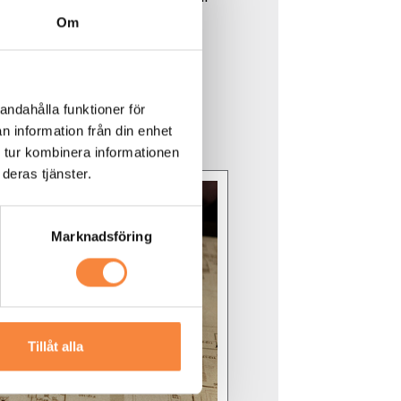
ningen för rengöring kan vi
Om
an att kostnaderna skenar iväg.
t förslag!
andahålla funktioner för
n information från din enhet
 tur kombinera informationen
deras tjänster.
Marknadsföring
Tillåt alla