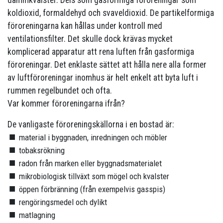
dammkvalster. Dels som gasformiga föroreningar som
koldioxid, formaldehyd och svaveldioxid. De partikelformiga
föroreningarna kan hållas under kontroll med
ventilationsfilter. Det skulle dock krävas mycket
komplicerad apparatur att rena luften från gasformiga
föroreningar. Det enklaste sättet att hålla nere alla former
av luftföroreningar inomhus är helt enkelt att byta luft i
rummen regelbundet och ofta.
Var kommer föroreningarna ifrån?
De vanligaste föroreningskällorna i en bostad är:
material i byggnaden, inredningen och möbler
tobaksrökning
radon från marken eller byggnadsmaterialet
mikrobiologisk tillväxt som mögel och kvalster
öppen förbränning (från exempelvis gasspis)
rengöringsmedel och dylikt
matlagning