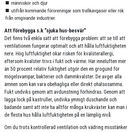
människor och djur
utifrån kommande föroreningar som trafikavgaser eller rök
från omgivande industrier.
Att förebygga s.k “sjuka hus-besvär”
Det finns två enkla sätt att förebygga problem: att se till att
ventilationen fungerar optimalt och att hålla luftfuktigheten
nere. Hög luftfuktighet ökar risken för kvalsterallergi,
eftersom kvalster trivs i fukt och värme. Har inneluften mer
än 50 procent relativ fuktighet utgör den en grogund för
mögelsvampar, bakterier och dammkvalster. De avger alla
ämnen som kan vara obehagliga eller direkt ohälsosamma.
Fukt undviks genom att avdunstning förhindras. Genom att
lägga lock på kastruller, undvika ymnigt duschande och
badande samt att inte ha alltför många krukväxter kan man i
de flesta hus hålla luftfuktigheten på en lämplig nivå.
Om du trots kontrollerad ventilation och vädring misstänker