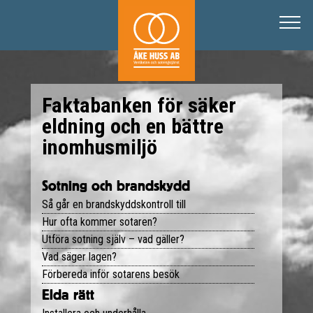
Ventilation
För villa och småhus
Radon
För BRF & förvaltning
Brandskydd
Faktabanken för säker
eldning och en bättre
OVK
SSR Godkänd besiktning
Boka tjänst
inomhusmiljö
Täthetsprovning och besiktning
Sotning och brandskyddskontroll i Solna-Sundbyberg
Ventilationsrengöring Villa
Kontakta oss
Sotning och brandskydd
Referenser
Radonmätning
Om oss
Husportalen
Så går en brandskyddskontroll till
Hur ofta kommer sotaren?
OVK/Injustering
Kontakta oss
Tips & råd
Utföra sotning själv – vad gäller?
Vad säger lagen?
Läckagemätning
Boka möte
Förbereda inför sotarens besök
Elda rätt
Eldstadsbesiktning
Karriär