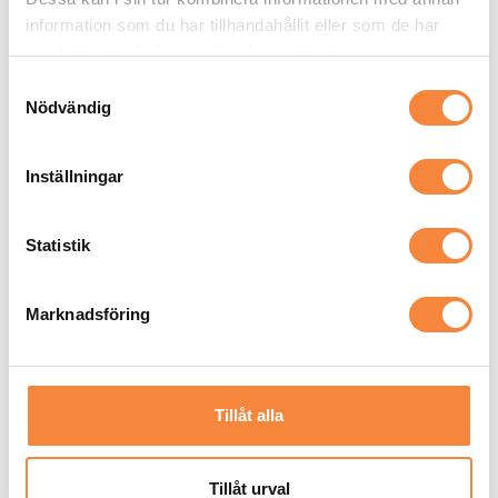
Luftflöden och injustering
information som du har tillhandahållit eller som de har
Olika ventilationssystem
samlat in när du har använt deras tjänster.
Skötseltips ventilation – vad du själv kan göra
Samtyckesval
Nödvändig
Inställningar
Statistik
Marknadsföring
Ventilationstipset:
Tillåt alla
Att rengöra fläkt och filter
Tillåt urval