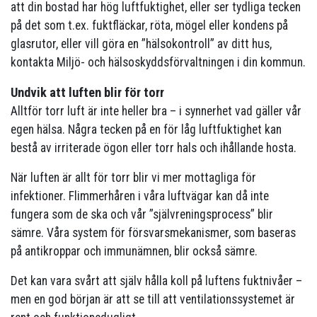
att din bostad har hög luftfuktighet, eller ser tydliga tecken
på det som t.ex. fuktfläckar, röta, mögel eller kondens på
glasrutor, eller vill göra en ”hälsokontroll” av ditt hus,
kontakta Miljö- och hälsoskyddsförvaltningen i din kommun.
Undvik att luften blir för torr
Alltför torr luft är inte heller bra – i synnerhet vad gäller vår
egen hälsa. Några tecken på en för låg luftfuktighet kan
bestå av irriterade ögon eller torr hals och ihållande hosta.
När luften är allt för torr blir vi mer mottagliga för
infektioner. Flimmerhåren i våra luftvägar kan då inte
fungera som de ska och vår ”självreningsprocess” blir
sämre. Våra system för försvarsmekanismer, som baseras
på antikroppar och immunämnen, blir också sämre.
Det kan vara svårt att själv hålla koll på luftens fuktnivåer –
men en god början är att se till att ventilationssystemet är