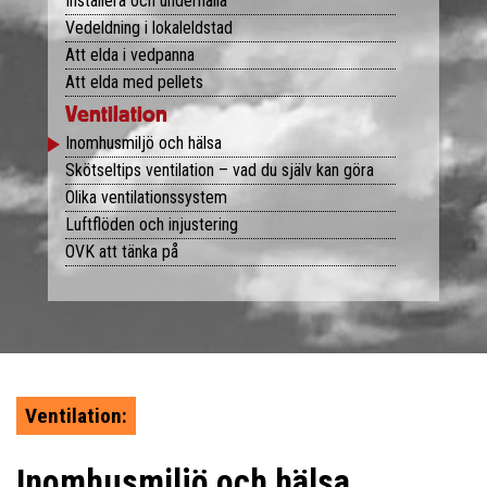
Installera och underhålla
Dokumenterat inomhusklimat
Vedeldning i lokaleldstad
Att elda i vedpanna
Att elda med pellets
Ventilation
Inomhusmiljö och hälsa
Skötseltips ventilation – vad du själv kan göra
Olika ventilationssystem
Luftflöden och injustering
OVK att tänka på
Ventilation:
Inomhusmiljö och hälsa