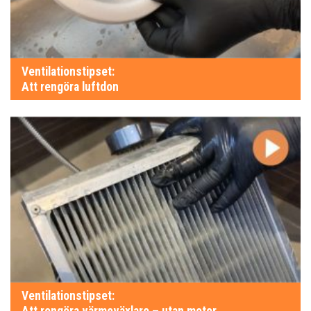
Ventilationstipset:
Att rengöra luftdon
Ventilationstipset:
Att rengöra värmeväxlare – utan motor