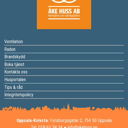
Ventilation
Radon
Brandskydd
Boka tjänst
Kontakta oss
Husportalen
Tips & råd
Integritetspolicy
Uppsala-Knivsta:
Fyrisborgsgatan 2, 754 50 Uppsala
Tel: 018-65 34 34
●
info@akehuss.se