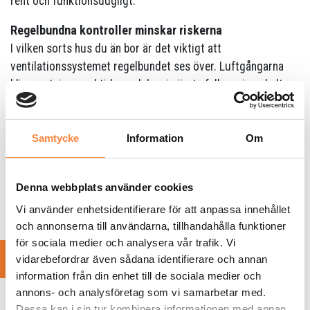
rent och funktionsdugligt.
Regelbundna kontroller minskar riskerna
I vilken sorts hus du än bor är det viktigt att
ventilationssystemet regelbundet ses över. Luftgångarna
blir smutsiga med tiden och kan i värsta fall gro igen helt.
Låt sotaren inspektera ditt system och rengöra
luftkanalerna, så minskar risken för sjukdom och allergi. Du
kommer också att sova bättre om natten – och vara piggare
Samtycke
Information
Om
om dagen.
Denna webbplats använder cookies
Boka ventilationsrengöring
Vi använder enhetsidentifierare för att anpassa innehållet
och annonserna till användarna, tillhandahålla funktioner
för sociala medier och analysera vår trafik. Vi
Läs även:
vidarebefordrar även sådana identifierare och annan
information från din enhet till de sociala medier och
annons- och analysföretag som vi samarbetar med.
OVK att tänka på
Dessa kan i sin tur kombinera informationen med annan