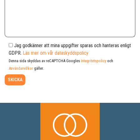
Jag godkänner att mina uppgifter sparas och hanteras enligt
GDPR.
Läs mer om vår dataskyddspolicy
Denna sida skyddas av reCAPTCHA Googles
Integritetspolicy
och
Användarvillkor
gäller.