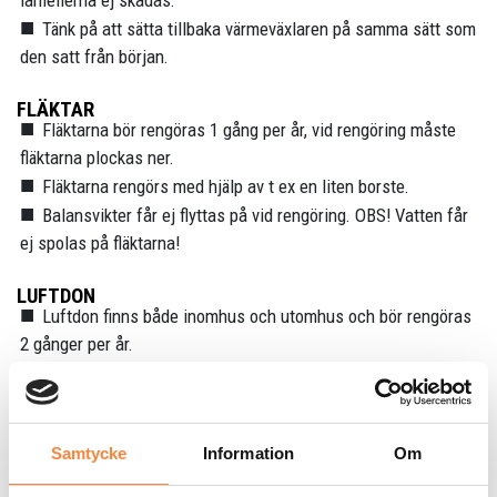
lamellerna ej skadas.
Tänk på att sätta tillbaka värmeväxlaren på samma sätt som
den satt från början.
FLÄKTAR
Fläktarna bör rengöras 1 gång per år, vid rengöring måste
fläktarna plockas ner.
Fläktarna rengörs med hjälp av t ex en liten borste.
Balansvikter får ej flyttas på vid rengöring. OBS! Vatten får
ej spolas på fläktarna!
LUFTDON
Luftdon finns både inomhus och utomhus och bör rengöras
2 gånger per år.
Luftdonen kan rengöras genom att ta bort donet (drag rakt
ut) och spola det med varmt vatten. OBS! Ändra ej donets
inställning!
Samtycke
Information
Om
VÄRT ATT TÄNKA PÅ: