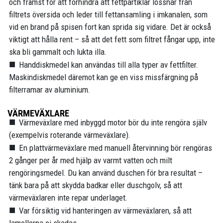
och främst för att förhindra att fettpartiklar lossnar från
filtrets översida och leder till fettansamling i imkanalen, som
vid en brand på spisen fort kan sprida sig vidare. Det är också
viktigt att hålla rent – så att det fett som filtret fångar upp, inte
ska bli gammalt och lukta illa.
Handdiskmedel kan användas till alla typer av fettfilter.
Maskindiskmedel däremot kan ge en viss missfärgning på
filterramar av aluminium.
VÄRMEVÄXLARE
Värmeväxlare med inbyggd motor bör du inte rengöra själv
(exempelvis roterande värmeväxlare).
En plattvärmeväxlare med manuell återvinning bör rengöras
2 gånger per år med hjälp av varmt vatten och milt
rengöringsmedel. Du kan använd duschen för bra resultat –
tänk bara på att skydda badkar eller duschgolv, så att
värmeväxlaren inte repar underlaget.
Var försiktig vid hanteringen av värmeväxlaren, så att