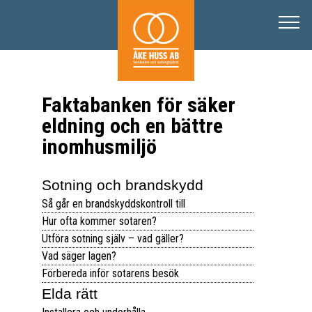
Ventilation
För villa och småhus
Radon
För BRF & förvaltning
Brandskydd
Faktabanken för säker
eldning och en bättre
OVK
SSR Godkänd besiktning
Boka tjänst
inomhusmiljö
Täthetsprovning och besiktning
Sotning och brandskyddskontroll i Solna-Sundbyberg
Ventilationsrengöring Villa
Kontakta oss
Sotning och brandskydd
Referenser
Radonmätning
Om oss
Husportalen
Så går en brandskyddskontroll till
Hur ofta kommer sotaren?
OVK/Injustering
Kontakta oss
Tips & råd
Utföra sotning själv – vad gäller?
Vad säger lagen?
Läckagemätning
Boka möte
Förbereda inför sotarens besök
Elda rätt
Eldstadsbesiktning
Karriär