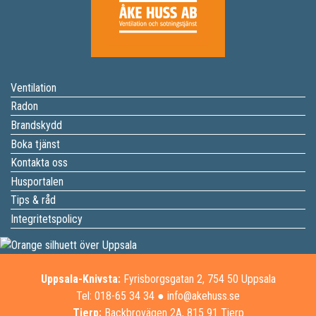
Ventilation
Radon
Brandskydd
Boka tjänst
Kontakta oss
Husportalen
Tips & råd
Integritetspolicy
Uppsala-Knivsta:
Fyrisborgsgatan 2, 754 50 Uppsala
Tel: 018-65 34 34
●
info@akehuss.se
Tierp:
Backbrovägen 2A, 815 91 Tierp