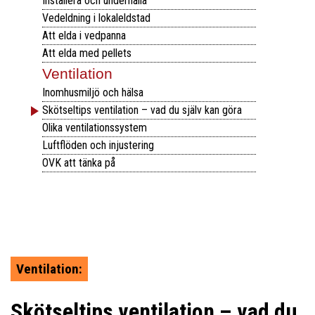
Installera och underhålla
Dokumenterat inomhusklimat
Vedeldning i lokaleldstad
Att elda i vedpanna
Att elda med pellets
Ventilation
Inomhusmiljö och hälsa
Skötseltips ventilation – vad du själv kan göra
Olika ventilationssystem
Luftflöden och injustering
OVK att tänka på
Ventilation:
Skötseltips ventilation – vad du