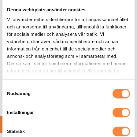
Håll reda på och följ skötsel- och bruksanvisningen till
huset. Kom ihåg att lämna över den till nästa ägare.
Denna webbplats använder cookies
Var noga med att följa leverantörens skötselanvisningar när
Vi använder enhetsidentifierare för att anpassa innehållet
du köpt ny utrustning.
och annonserna till användarna, tillhandahålla funktioner
Skriv upp vad som åtgärdats i systemet och när. Det kan
för sociala medier och analysera vår trafik. Vi
hjälpa skorstensfejarmästaren eller reparatören om något går
vidarebefordrar även sådana identifierare och annan
sönder.
information från din enhet till de sociala medier och
Låt en fackman besiktiga husets ventilationssystem med
annons- och analysföretag som vi samarbetar med.
jämna mellanrum.
Dessa kan i sin tur kombinera informationen med annan
information som du har tillhandahållit eller som de har
För ytterligare information – eller hjälp med
samlat in när du har använt deras tjänster.
ventilationsrengöring – prata gärna med sotaren!
Samtyckesval
Nödvändig
Boka ventilationsrengöring
Inställningar
Läs även:
Statistik